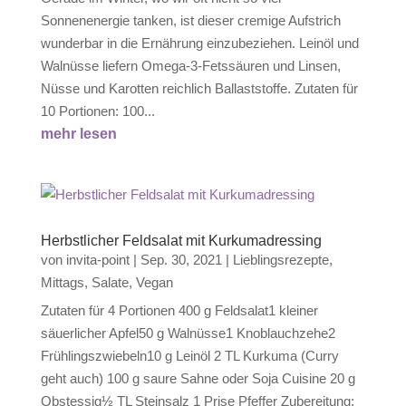
Sonnenenergie tanken, ist dieser cremige Aufstrich
wunderbar in die Ernährung einzubeziehen. Leinöl und
Walnüsse liefern Omega-3-Fetssäuren und Linsen,
Nüsse und Karotten reichlich Ballaststoffe. Zutaten für
10 Portionen: 100...
mehr lesen
Herbstlicher Feldsalat mit Kurkumadressing
von
invita-point
|
Sep. 30, 2021
|
Lieblingsrezepte
,
Mittags
,
Salate
,
Vegan
Zutaten für 4 Portionen 400 g Feldsalat1 kleiner
säuerlicher Apfel50 g Walnüsse1 Knoblauchzehe2
Frühlingszwiebeln10 g Leinöl 2 TL Kurkuma (Curry
geht auch) 100 g saure Sahne oder Soja Cuisine 20 g
Obstessig½ TL Steinsalz 1 Prise Pfeffer Zubereitung: