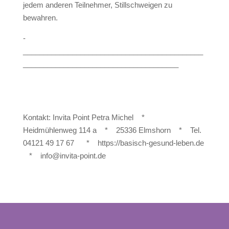
jedem anderen Teilnehmer, Stillschweigen zu
bewahren.
­
____________________________________________
______________________________________
Kontakt: Invita Point Petra Michel *
Heidmühlenweg 114 a * 25336 Elmshorn * Tel.
04121 49 17 67 * https://basisch-gesund-leben.de
* info@invita-point.de