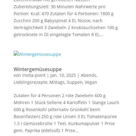
Zubereitungszeit: 30 Minuten Nährwerte pro
Portion: Kcal: 470 Zutaten für 4 Portionen: 1800 g
Zucchini 200 g Babyspinat 4 EL Nüsse, nach
Verträglichkeit 3 Zwiebeln 2 Knoblauchzehen 100 g
getrocknete in Öl eingelegte Tomaten 8 EL...
Wintergemüsesuppe
von
invita-point
|
Jan. 10, 2025
|
Abends
,
Lieblingsrezepte
,
Mittags
,
Suppen
,
Vegan
Zutaten für 4 Personen 2 rote Zwiebeln 600 g
Möhren 1 Stück Sellerie 4 Kartoffeln 1 Stange Lauch
600 g Rosenkohl (alternativ Grünkohl beim
Basenfasten) 250 g rote Linsen 3 EL Tomatenpüree
1.5 l Gemüsebrühe 1 Teel. Kurkumapulver 1 Prise
gem. Paprika (edelsüß) 1 Prise...