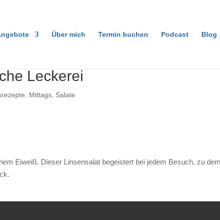
ngebote
Über mich
Termin buchen
Podcast
Blog
iche Leckerei
srezepte
,
Mittags
,
Salate
schem Eiweiß. Dieser Linsensalat begeistert bei jedem Besuch, zu dem 
ck.