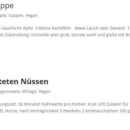
uppe
epte
,
Suppen
,
Vegan
4 säuerliche Äpfel 4 kleine Kartoffeln etwas Lauch oder Zwiebel 1.
 Zubereitung: Schneide alles grob, dünste sanft und gieße mit B
steten Nüssen
ingsrezepte
,
Mittags
,
Vegan
ngszeit: 30 Minuten Nährwerte pro Portion: Kcal: 470 Zutaten für
 EL Nüsse, nach Verträglichkeit 3 Zwiebeln 2 Knoblauchzehen 100 g