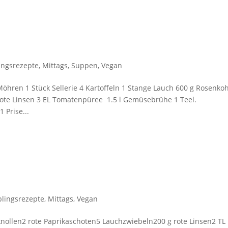
lingsrezepte
,
Mittags
,
Suppen
,
Vegan
Möhren 1 Stück Sellerie 4 Kartoffeln 1 Stange Lauch 600 g Rosenkoh
 rote Linsen 3 EL Tomatenpüree 1.5 l Gemüsebrühe 1 Teel.
 Prise...
blingsrezepte
,
Mittags
,
Vegan
knollen2 rote Paprikaschoten5 Lauchzwiebeln200 g rote Linsen2 TL