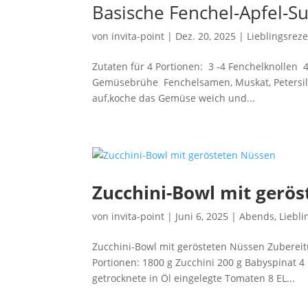
Basische Fenchel-Apfel-S
von
invita-point
|
Dez. 20, 2025
|
Lieblingsrez
Zutaten für 4 Portionen: 3 -4 Fenchelknollen 
Gemüsebrühe Fenchelsamen, Muskat, Petersilie
auf,koche das Gemüse weich und...
Zucchini-Bowl mit gerö
von
invita-point
|
Juni 6, 2025
|
Abends
,
Liebl
Zucchini-Bowl mit gerösteten Nüssen Zubereitu
Portionen: 1800 g Zucchini 200 g Babyspinat 4
getrocknete in Öl eingelegte Tomaten 8 EL...