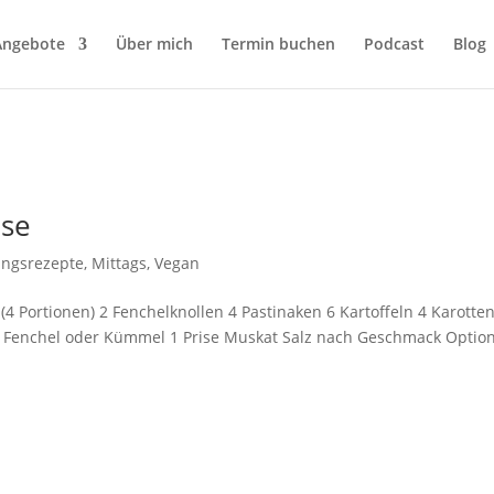
Angebote
Über mich
Termin buchen
Podcast
Blog
üse
lingsrezepte
,
Mittags
,
Vegan
4 Portionen) 2 Fenchelknollen 4 Pastinaken 6 Kartoffeln 4 Karotten
r Fenchel oder Kümmel 1 Prise Muskat Salz nach Geschmack Optio