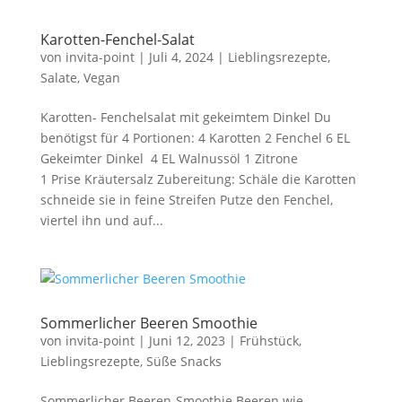
Karotten-Fenchel-Salat
von
invita-point
|
Juli 4, 2024
|
Lieblingsrezepte
,
Salate
,
Vegan
Karotten- Fenchelsalat mit gekeimtem Dinkel Du
benötigst für 4 Portionen: 4 Karotten 2 Fenchel 6 EL
Gekeimter Dinkel 4 EL Walnussöl 1 Zitrone
1 Prise Kräutersalz Zubereitung: Schäle die Karotten
schneide sie in feine Streifen Putze den Fenchel,
viertel ihn und auf...
Sommerlicher Beeren Smoothie
von
invita-point
|
Juni 12, 2023
|
Frühstück
,
Lieblingsrezepte
,
Süße Snacks
Sommerlicher Beeren-Smoothie Beeren wie