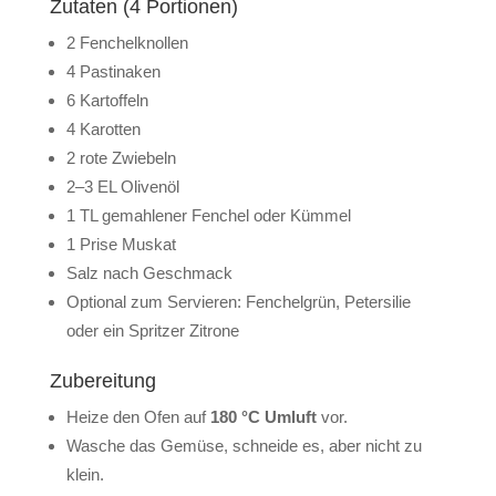
Zutaten (4 Portionen)
2 Fenchelknollen
4 Pastinaken
6 Kartoffeln
4 Karotten
2 rote Zwiebeln
2–3 EL Olivenöl
1 TL gemahlener Fenchel oder Kümmel
1 Prise Muskat
Salz nach Geschmack
Optional zum Servieren: Fenchelgrün, Petersilie
oder ein Spritzer Zitrone
Zubereitung
Heize den Ofen auf
180 °C Umluft
vor.
Wasche das Gemüse, schneide es, aber nicht zu
klein.