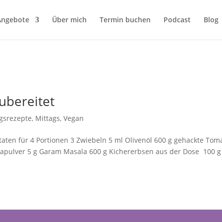
Angebote
Über mich
Termin buchen
Podcast
Blog
zubereitet
ngsrezepte
,
Mittags
,
Vegan
taten für 4 Portionen 3 Zwiebeln 5 ml Olivenöl 600 g gehackte Tom
kapulver 5 g Garam Masala 600 g Kichererbsen aus der Dose 100 g