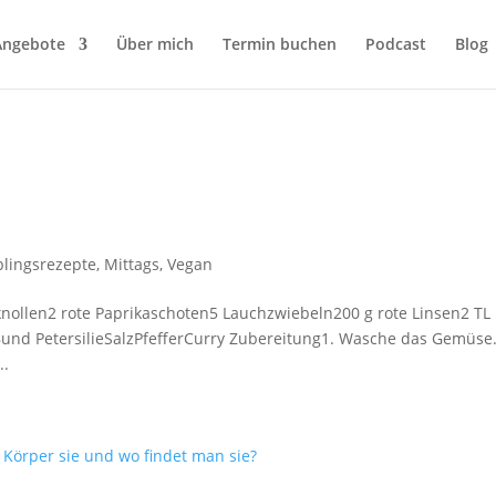
Angebote
Über mich
Termin buchen
Podcast
Blog
blingsrezepte
,
Mittags
,
Vegan
knollen2 rote Paprikaschoten5 Lauchzwiebeln200 g rote Linsen2 TL
Bund PetersilieSalzPfefferCurry Zubereitung1. Wasche das Gemüse.
..