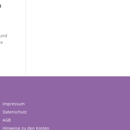
o
 und
ie
Impressum
Datenschutz
AGB
Hinweise zu den Kosten