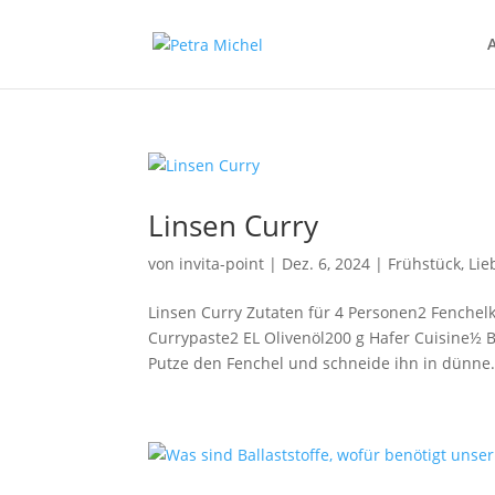
Linsen Curry
von
invita-point
|
Dez. 6, 2024
|
Frühstück
,
Lie
Linsen Curry Zutaten für 4 Personen2 Fenchel
Currypaste2 EL Olivenöl200 g Hafer Cuisine½ 
Putze den Fenchel und schneide ihn in dünne.