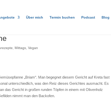
ngebote
Über mich
Termin buchen
Podcast
Blog
ne
srezepte
,
Mittags
,
Vegan
Gemüsepfanne „Briam“. Man begegnet diesem Gericht auf Kreta fast
sonal unterschiedlich, was den Reiz dieses Gerichtes ausmacht. Es
an das Gericht in großen runden Töpfen in einem mit Olivenholz
 Gefilden nimmt man den Backofen.