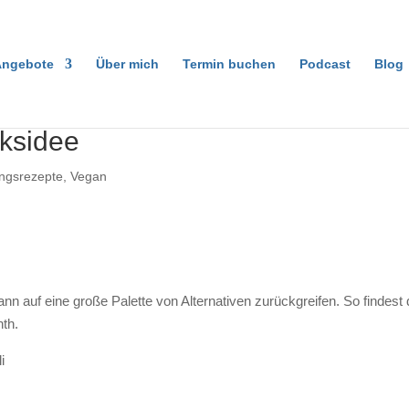
ngebote
Über mich
Termin buchen
Podcast
Blog
ksidee
ingsrezepte
,
Vegan
n auf eine große Palette von Alternativen zurückgreifen. So findest
th.
i