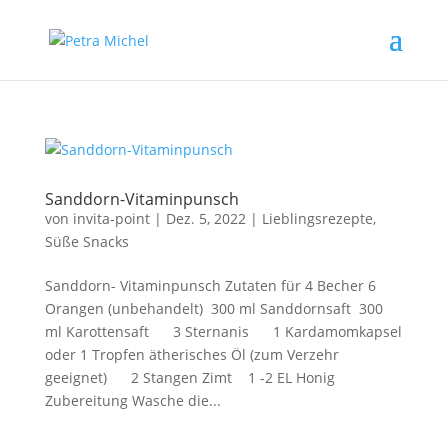
Sanddorn-Vitaminpunsch
von
invita-point
|
Dez. 5, 2022
|
Lieblingsrezepte
,
Süße Snacks
Sanddorn- Vitaminpunsch Zutaten für 4 Becher 6
Orangen (unbehandelt) 300 ml Sanddornsaft 300
ml Karottensaft 3 Sternanis 1 Kardamomkapsel
oder 1 Tropfen ätherisches Öl (zum Verzehr
geeignet) 2 Stangen Zimt 1 -2 EL Honig
Zubereitung Wasche die...