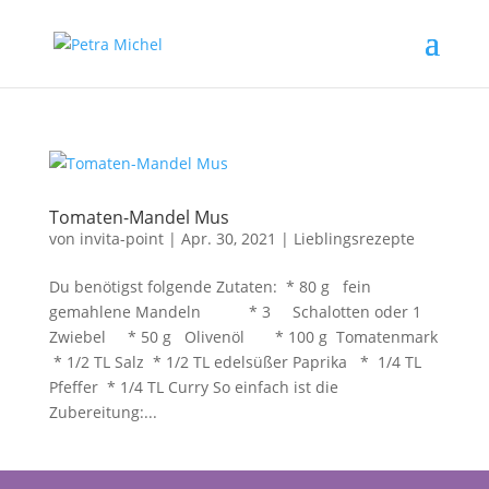
Tomaten-Mandel Mus
von
invita-point
|
Apr. 30, 2021
|
Lieblingsrezepte
Du benötigst folgende Zutaten: * 80 g fein
gemahlene Mandeln * 3 Schalotten oder 1
Zwiebel * 50 g Olivenöl * 100 g Tomatenmark
* 1/2 TL Salz * 1/2 TL edelsüßer Paprika * 1/4 TL
Pfeffer * 1/4 TL Curry So einfach ist die
Zubereitung:...