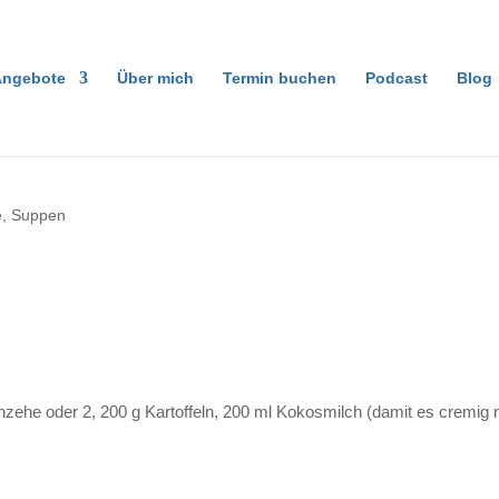
ngebote
Über mich
Termin buchen
Podcast
Blog
e
,
Suppen
chzehe oder 2, 200 g Kartoffeln, 200 ml Kokosmilch (damit es crem