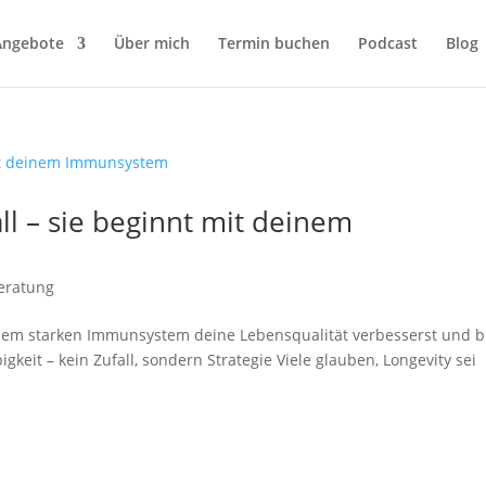
Angebote
Über mich
Termin buchen
Podcast
Blog
all – sie beginnt mit deinem
eratung
inem starken Immunsystem deine Lebensqualität verbesserst und b
keit – kein Zufall, sondern Strategie Viele glauben, Longevity sei