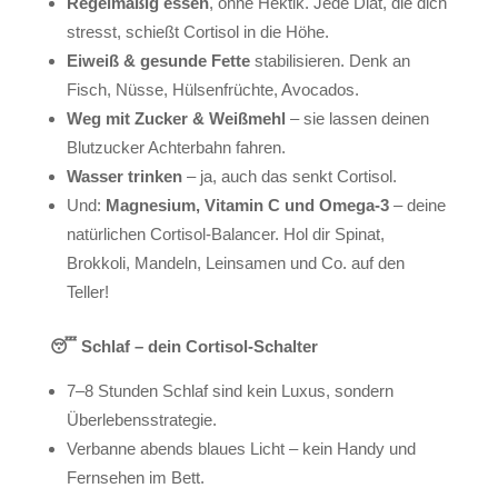
Regelmäßig essen
, ohne Hektik. Jede Diät, die dich
stresst, schießt Cortisol in die Höhe.
Eiweiß & gesunde Fette
stabilisieren. Denk an
Fisch, Nüsse, Hülsenfrüchte, Avocados.
Weg mit Zucker & Weißmehl
– sie lassen deinen
Blutzucker Achterbahn fahren.
Wasser trinken
– ja, auch das senkt Cortisol.
Und:
Magnesium, Vitamin C und Omega-3
– deine
natürlichen Cortisol-Balancer. Hol dir Spinat,
Brokkoli, Mandeln, Leinsamen und Co. auf den
Teller!
😴
Schlaf – dein Cortisol-Schalter
7–8 Stunden Schlaf sind kein Luxus, sondern
Überlebensstrategie.
Verbanne abends blaues Licht – kein Handy und
Fernsehen im Bett.