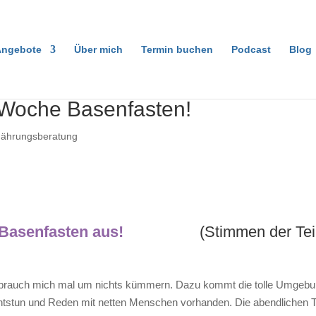
ngebote
Über mich
Termin buchen
Podcast
Blog
r Woche Basenfasten!
nährungsberatung
Woche Basenfasten aus!
(Stimmen der Te
ch brauch mich mal um nichts kümmern. Dazu kommt die tolle Umgebu
ichtstun und Reden mit netten Menschen vorhanden. Die abendlichen 