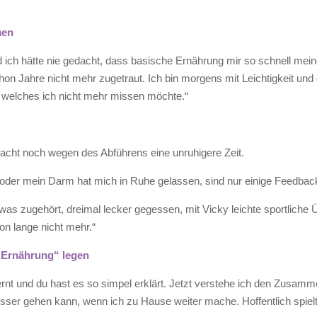
men
ich hätte nie gedacht, dass basische Ernährung mir so schnell meine
schon Jahre nicht mehr zugetraut. Ich bin morgens mit Leichtigkeit u
, welches ich nicht mehr missen möchte.“
 Nacht noch wegen des Abführens eine unruhigere Zeit.
der mein Darm hat mich in Ruhe gelassen, sind nur einige Feedback
twas zugehört, dreimal lecker gegessen, mit Vicky leichte sportlic
on lange nicht mehr.“
 Ernährung“ legen
rnt und du hast es so simpel erklärt. Jetzt verstehe ich den Zusa
esser gehen kann, wenn ich zu Hause weiter mache. Hoffentlich spielt